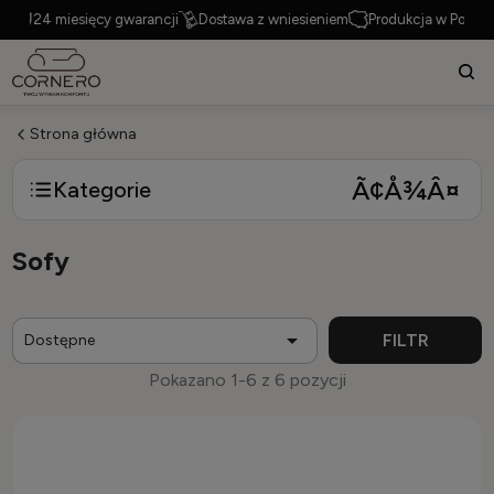
24 miesięcy gwarancji
Dostawa z wniesieniem
Produkcja w Polsce
Strona główna
Kategorie
Sofy

FILTR
Dostępne
Pokazano 1-6 z 6 pozycji