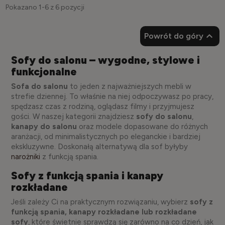
Pokazano 1-6 z 6 pozycji

Powrót do góry
Sofy do salonu – wygodne, stylowe i
funkcjonalne
Sofa do salonu
to jeden z najważniejszych mebli w
strefie dziennej. To właśnie na niej odpoczywasz po pracy,
spędzasz czas z rodziną, oglądasz filmy i przyjmujesz
gości. W naszej kategorii znajdziesz
sofy do salonu
,
kanapy do salonu
oraz modele dopasowane do różnych
aranżacji, od minimalistycznych po eleganckie i bardziej
ekskluzywne. Doskonałą alternatywą dla sof byłyby
narożniki
z funkcją spania.
Sofy z funkcją spania i kanapy
rozkładane
Jeśli zależy Ci na praktycznym rozwiązaniu, wybierz
sofy z
funkcją spania, kanapy rozkładane lub rozkładane
sofy
, które świetnie sprawdzą się zarówno na co dzień, jak