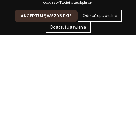
cookies w Twojej przeglądarce.
AKCEPTUJĘ WSZYSTKIE
Odrzuć opcjonalne
Dostosuj ustawienia
Kontakt
Konto
Koszyk
Menu