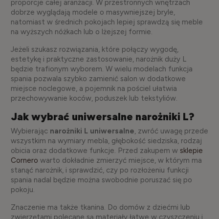
proporcje całej aranżacji. W przestronnych wnętrzach
dobrze wyglądają modele o masywniejszej bryle,
natomiast w średnich pokojach lepiej sprawdzą się meble
na wyższych nóżkach lub o lżejszej formie.
Jeżeli szukasz rozwiązania, które połączy wygodę,
estetykę i praktyczne zastosowanie, narożnik duży L
będzie trafionym wyborem. W wielu modelach funkcja
spania pozwala szybko zamienić salon w dodatkowe
miejsce noclegowe, a pojemnik na pościel ułatwia
przechowywanie koców, poduszek lub tekstyliów.
Jak wybrać uniwersalne narożniki L?
Wybierając
narożniki L uniwersalne
, zwróć uwagę przede
wszystkim na wymiary mebla, głębokość siedziska, rodzaj
obicia oraz dodatkowe funkcje. Przed zakupem w
sklepie
Cornero
warto dokładnie zmierzyć miejsce, w którym ma
stanąć narożnik, i sprawdzić, czy po rozłożeniu funkcji
spania nadal będzie można swobodnie poruszać się po
pokoju.
Znaczenie ma także tkanina. Do domów z dziećmi lub
zwierzętami polecane są materiały łatwe w czyszczeniu i