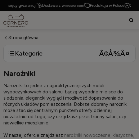
ęcy gwarancji
Dostawa z wniesieniem
Produkcja w Polsce
24 miesięc
Strona główna
Kategorie
Narożniki
Narożniki to jedne z najpraktyczniejszych mebli
wypoczynkowych do salonu. Łączą wygodne miejsce do
siedzenia, elegancki wygląd i możliwość dopasowania do
różnych układów pomieszczenia. Dobrze dobrany narożnik
może stać się centralnym punktem strefy dziennej,
niezależnie od tego, czy urządzasz przestronny salon, czy
niewielkie mieszkanie.
W naszej ofercie znajdziesz
narożniki nowoczesne, klasyczne,