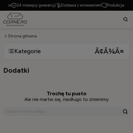
Polsce
24 miesięcy gwarancji
Dostawa z wniesieniem
Produkcja w Pol
Strona główna
Kategorie
Dodatki
Trochę tu pusto
Ale nie martw się, niedługo to zmienimy