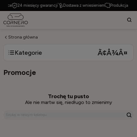
Polsce
24 miesięcy gwarancji
Dostawa z wniesieniem
Produkcja w Po
Strona główna
Kategorie
Promocje
Trochę tu pusto
Ale nie martw się, niedługo to zmienimy